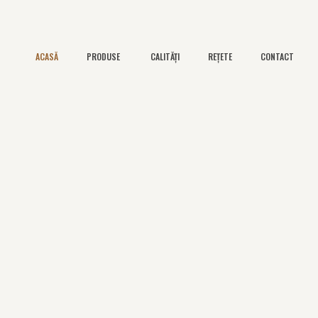
La Col
CALITĂȚI
REȚETE
CONTACT
ACASĂ
PRODUSE
Lactatele
La Colline
și sare de mare
› De