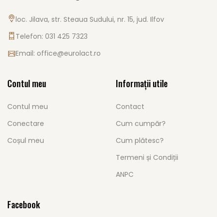
loc. Jilava, str. Steaua Sudului, nr. 15, jud. Ilfov
Telefon: 031 425 7323
Email:
office@eurolact.ro
Contul meu
Informații utile
Contul meu
Contact
Conectare
Cum cumpăr?
Coșul meu
Cum plătesc?
Termeni și Condiții
ANPC
Facebook