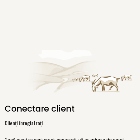
Conectare client
Clienți înregistrați
Dacă aveți un cont creat, conectați-vă cu adresa de email.