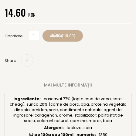
of
14.60
the
RON
images
gallery
ADĂUGAȚI IN COȘ
Cantitate
Share:
MAI MULTE INFORMAȚII
cascaval 77% (lapte crud de vaca, sare,
Mai
cheag), sunca 20% (carne de porc, apa, proteina vegetala
multe
din soia, amidon, sare, condimente naturale, agent de
informații
ingrosare: caragenan, arome, stabilizator: polifosfat de
sodiu, colorant natural: carmine, marar, boia
lactoza, soia
1350