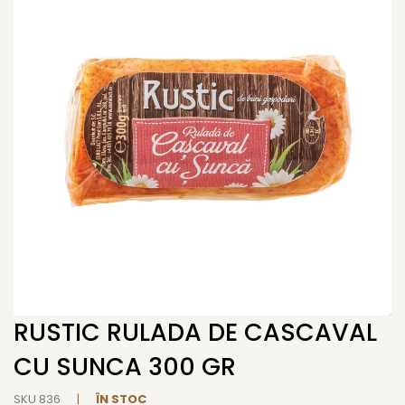
end
of
the
images
gallery
RUSTIC RULADA DE CASCAVAL
Skip
to
CU SUNCA 300 GR
the
beginning
SKU
836
ÎN STOC