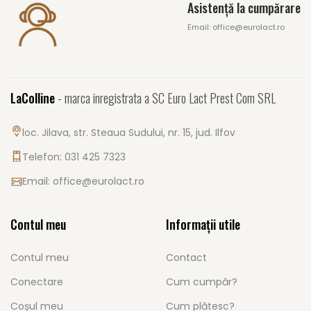
Asistență la cumpărare
Email: office@eurolact.ro
LaColline
- marca inregistrata a SC Euro Lact Prest Com SRL
loc. Jilava, str. Steaua Sudului, nr. 15, jud. Ilfov
Telefon: 031 425 7323
Email:
office@eurolact.ro
Contul meu
Informații utile
Contul meu
Contact
Conectare
Cum cumpăr?
Coșul meu
Cum plătesc?