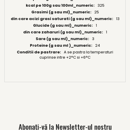
325
25
13
1
1
3
24
A se pastra la temperaturi
cuprinse intre +2°C si +6°C
Abonați-vă la Newsletter-ul nostru