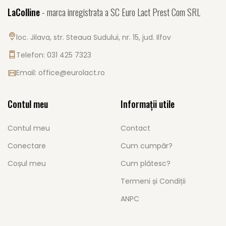
LaColline
- marca inregistrata a SC Euro Lact Prest Com SRL
loc. Jilava, str. Steaua Sudului, nr. 15, jud. Ilfov
Telefon: 031 425 7323
Email:
office@eurolact.ro
Contul meu
Informații utile
Contul meu
Contact
Conectare
Cum cumpăr?
Coșul meu
Cum plătesc?
Termeni și Condiții
ANPC