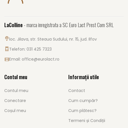
LaColline
- marca inregistrata a SC Euro Lact Prest Com SRL
loc. Jilava, str. Steaua Sudului, nr. 15, jud. Ilfov
Telefon: 031 425 7323
Email:
office@eurolact.ro
Contul meu
Informații utile
Contul meu
Contact
Conectare
Cum cumpăr?
Coșul meu
Cum plătesc?
Termeni și Condiții