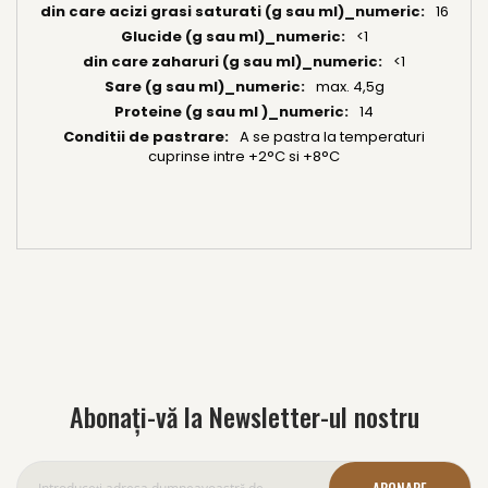
16
<1
<1
max. 4,5g
14
A se pastra la temperaturi
cuprinse intre +2°C si +8°C
Abonați-vă la Newsletter-ul nostru