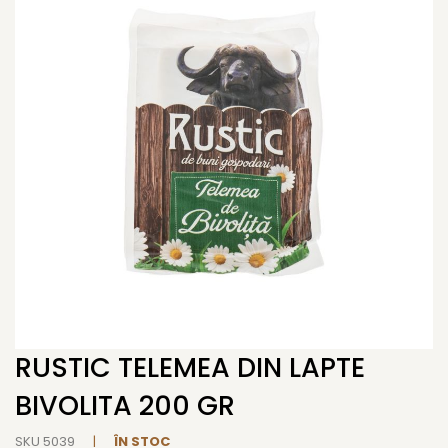
end
of
the
images
gallery
RUSTIC TELEMEA DIN LAPTE
Skip
to
BIVOLITA 200 GR
the
beginning
SKU
5039
ÎN STOC