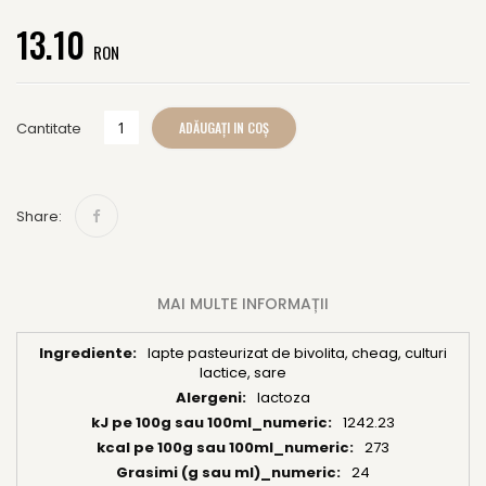
of
13.10
the
RON
images
gallery
ADĂUGAȚI IN COȘ
Cantitate
Share:
MAI MULTE INFORMAȚII
lapte pasteurizat de bivolita, cheag, culturi
Mai
lactice, sare
multe
lactoza
informații
1242.23
273
24