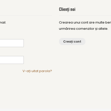
Clienți noi
ail.
Crearea unui cont are multe bene
urmărirea comenzilor și altele.
Creați cont
V-ați uitat parola?