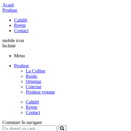
Acasă
Produse
Calități
Rețete
Contact
mobile icon
închide
Menu
Produse
La Colline
Rustic
Originar
Colectar
Produse vegane
Calități
Rețete
Contact
Comutare în navigare