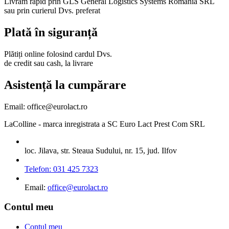
Livrăm rapid prin GLS General Logistics Systems Romania SRL
sau prin curierul Dvs. preferat
Plată în siguranță
Plătiți online folosind cardul Dvs.
de credit sau cash, la livrare
Asistență la cumpărare
Email: office@eurolact.ro
LaColline
- marca inregistrata a SC Euro Lact Prest Com SRL
loc. Jilava, str. Steaua Sudului, nr. 15, jud. Ilfov
Telefon: 031 425 7323
Email:
office@eurolact.ro
Contul meu
Contul meu