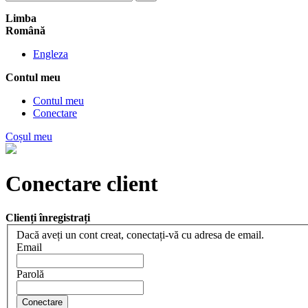
Limba
Română
Engleza
Contul meu
Contul meu
Conectare
Coșul meu
Conectare client
Clienți înregistrați
Dacă aveți un cont creat, conectați-vă cu adresa de email.
Email
Parolă
Conectare