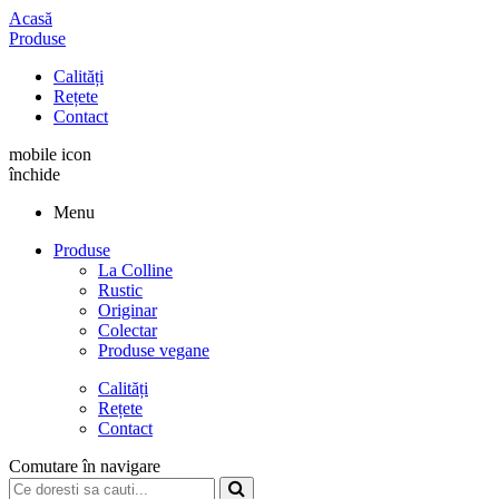
Acasă
Produse
Calități
Rețete
Contact
mobile icon
închide
Menu
Produse
La Colline
Rustic
Originar
Colectar
Produse vegane
Calități
Rețete
Contact
Comutare în navigare