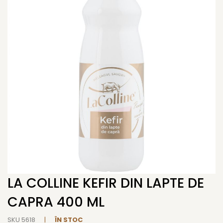
end
of
the
images
gallery
LA COLLINE KEFIR DIN LAPTE DE
Skip
to
CAPRA 400 ML
the
beginning
SKU
5618
ÎN STOC