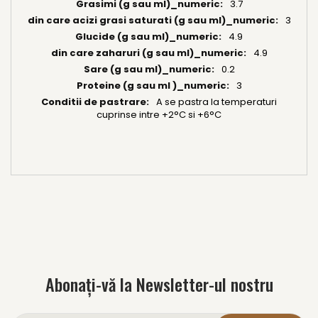
3.7
3
4.9
4.9
0.2
3
A se pastra la temperaturi
cuprinse intre +2°C si +6°C
Abonați-vă la Newsletter-ul nostru