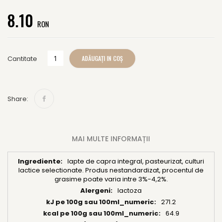
of
8.10
the
RON
images
gallery
ADĂUGAȚI IN COȘ
Cantitate
Share:
MAI MULTE INFORMAȚII
lapte de capra integral, pasteurizat, culturi
Mai
lactice selectionate. Produs nestandardizat, procentul de
multe
grasime poate varia intre 3%-4,2%.
informații
lactoza
271.2
64.9