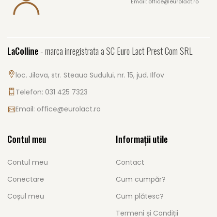
Email: office@eurolact.ro
LaColline
- marca inregistrata a SC Euro Lact Prest Com SRL
loc. Jilava, str. Steaua Sudului, nr. 15, jud. Ilfov
Telefon: 031 425 7323
Email:
office@eurolact.ro
Contul meu
Informații utile
Contul meu
Contact
Conectare
Cum cumpăr?
Coșul meu
Cum plătesc?
Termeni și Condiții