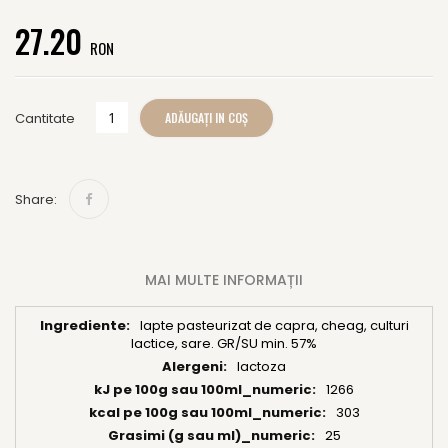
of
27.20
the
RON
images
gallery
ADĂUGAȚI IN COȘ
Cantitate
Share:
MAI MULTE INFORMAȚII
lapte pasteurizat de capra, cheag, culturi
Mai
lactice, sare. GR/SU min. 57%
multe
lactoza
informații
1266
303
25