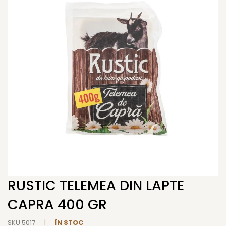
end
of
the
images
gallery
RUSTIC TELEMEA DIN LAPTE
Skip
to
CAPRA 400 GR
the
beginning
SKU
5017
ÎN STOC