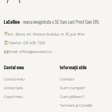
LaColline
- marca inregistrata a SC Euro Lact Prest Com SRL
loc. Jilava, str. Steaua Sudului, nr. 15, jud. Ilfov
Telefon: 031 425 7323
Email:
office@eurolact.ro
Contul meu
Informații utile
Contul meu
Contact
Conectare
Cum cumpăr?
Coșul meu
Cum plătesc?
Termeni și Condiții